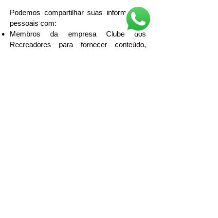
Podemos compartilhar suas informações
pessoais com:
Membros da empresa Clube dos
Recreadores para fornecer conteúdo,
produtos e serviços conjunto (como
registro, transações e suporte ao cliente)
para ajudar a detectar e impedir atos
potencialmente ilegais e violações de
nossas políticas, além de cooperar nas
decisões quanto a seus produtos, serviços
e comunicações. Os membros da nossa
família corporativa usarão essas
informações para lhe enviar
comunicações de marketing apenas se
você tiver solicitado seus serviços.
Fornecedores do serviços sob contrato
que colaboram em partes de nossas
operações comerciais; (prevenção contra
fraude, atividades de cobrança, marketing,
serviços de tecnologia). Nossos contratos