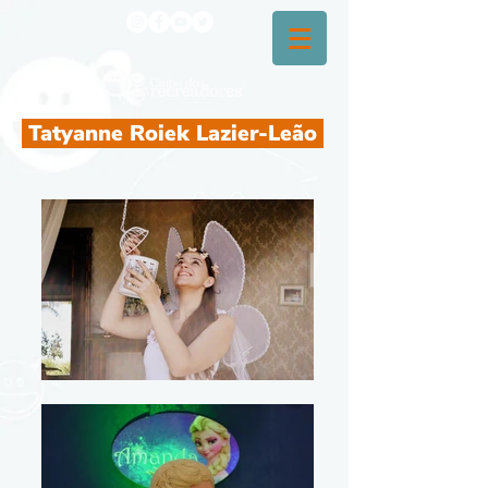
Tatyanne Roiek Lazier-Leão